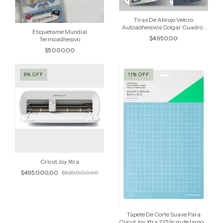
Tiras De Abrojo Velcro
Autoadhesivos Colgar Cuadros
Etiquetame Mundial
Stix
$4.950,00
Termoadhesivo
$5.000,00
8
%
OFF
11
%
OFF
Cricut Joy Xtra
$495.000,00
$539.000,00
Tapete De Corte Suave Para
Cricut Joy Xtra 21.59cm de largo x