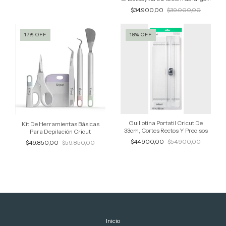
30.48cm de ancho
$34.900,00
$39.000,00
17
%
OFF
18
%
OFF
Guillotina Portatil Cricut De
Kit De Herramientas Básicas
33cm, Cortes Rectos Y Precisos
Para Depilación Cricut
$44.900,00
$54.900,00
$49.850,00
$59.850,00
Inicio