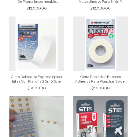
De Pluma Impermeable
Autoadhesivo Para Sillón Y
Autoadhesivo Rizaal
Tapizados 50cm x 70cm
$12.000,00
$12.000,00
Cinta Dobladillo Express Spider
Cinta Dobladillo Express
Bifaz Con Plancha 2.5m X 3cm
Adhesiva Para Planchar Spider
Tape
$6.000,00
$5.000,00